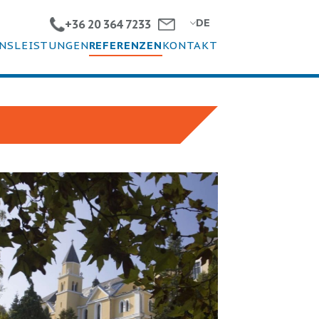
DE
+36 20 364 7233
NS
LEISTUNGEN
REFERENZEN
KONTAKT