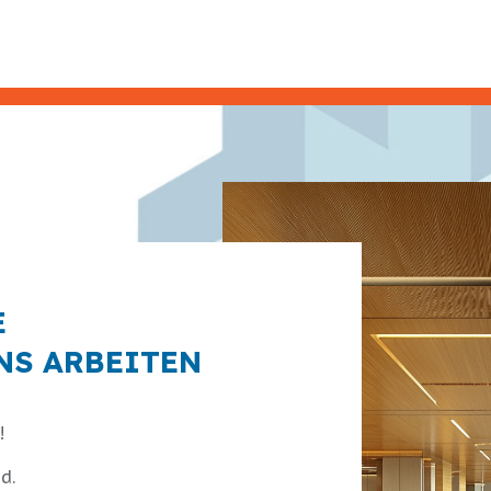
E
NS ARBEITEN
!
d.