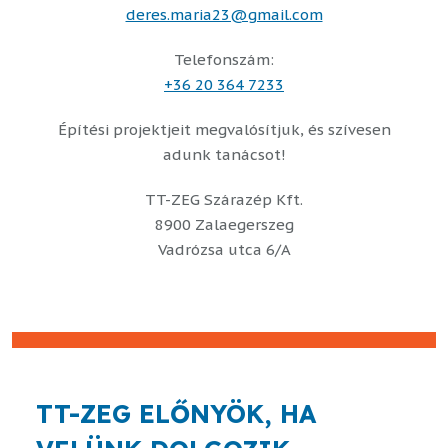
deres.maria23@gmail.com
Telefonszám:
+36 20 364 7233
Építési projektjeit megvalósítjuk, és szívesen
adunk tanácsot!
TT-ZEG Szárazép Kft.
8900 Zalaegerszeg
Vadrózsa utca 6/A
TT-ZEG ELŐNYÖK, HA